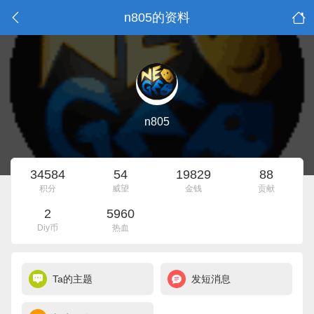
n805的资料
n805
34584
54
19829
88
积分
威望
金钱
贡献
2
5960
Diy币
热血
Ta的主题
发短消息