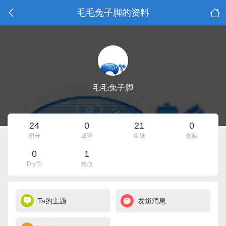
毛毛兔子脚的资料
毛毛兔子脚
24
0
21
0
积分
威望
金钱
贡献
0
1
Diy币
热血
Ta的主题
发短消息