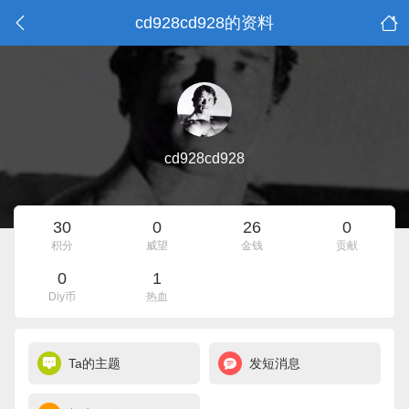
cd928cd928的资料
cd928cd928
30
0
26
0
积分
威望
金钱
贡献
0
1
Diy币
热血
Ta的主题
发短消息