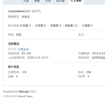
主题
相册
记录
留言板
个人资料
I
Y
crazynature
(UID: 26177)
[
邮箱状态
未验证
V
统计信息
好友数 0
|
记录数 0
|
相册数 0
|
回帖数 13
|
主题数 0
G
性别
保密
生日
-
D
I
活跃概况
用户组
注册会员
Y
在线时间
49 小时
注册时间
2013-8-16
] -
上次发表时间
2026-2-21 14:17
所在时区
使用系统
Vi
统计信息
de
已用空间
0 B
积分
298
贡献
0
Diy币
0
o
G
a
Powered by
Discuz!
X3.5
© 2001-2025
Discuz! Team
.
m
e