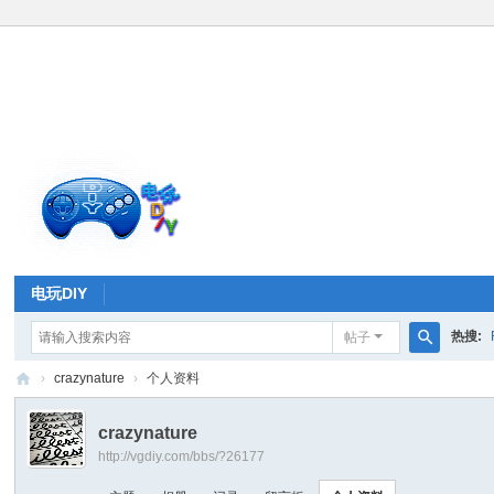
电玩DIY
热搜:
帖子
搜
›
crazynature
›
个人资料
索
电
crazynature
玩
http://vgdiy.com/bbs/?26177
D