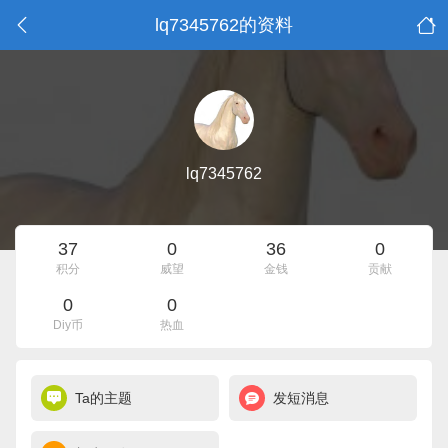
lq7345762的资料
lq7345762
37
0
36
0
积分
威望
金钱
贡献
0
0
Diy币
热血
Ta的主题
发短消息