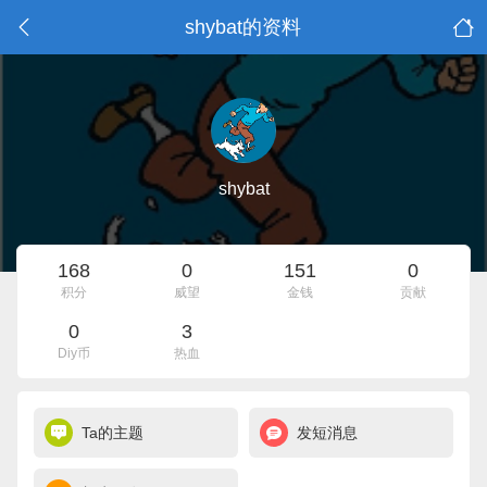
shybat的资料
shybat
168
0
151
0
积分
威望
金钱
贡献
0
3
Diy币
热血
Ta的主题
发短消息