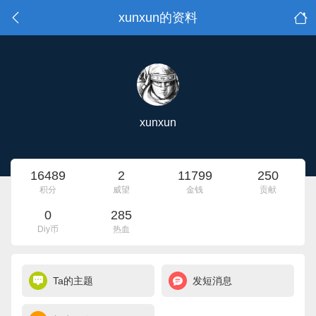
xunxun的资料
xunxun
16489
2
11799
250
积分
威望
金钱
贡献
0
285
Diy币
热血
Ta的主题
发短消息