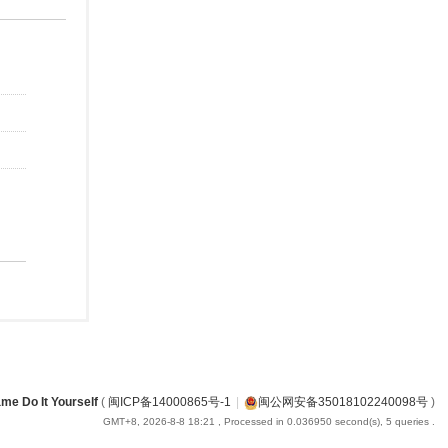
me Do It Yourself
(
闽ICP备14000865号-1
|
闽公网安备35018102240098号
)
GMT+8, 2026-8-8 18:21
, Processed in 0.036950 second(s), 5 queries .