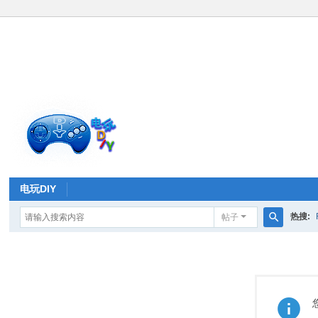
电玩DIY
热搜:
帖子
搜
索