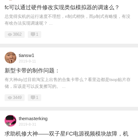
fc可以通过硬件修改实现类似模拟器的调速么？
总觉得实机的运行速度不理想，n制式稍快，而p制式有略慢，有没
有啥办法实现调速呢？ ...
3862
1
tiansw1
2019-9-11
新型卡带的制作问题：
有大神diy过目前淘宝上出售的合集卡带么？看里边都是tsop贴片存
储，应该是可以反复擦写的。 ...
3449
1
themasterking
2019-8-31
求助机修大神——双子星FC电源视频模块故障，机