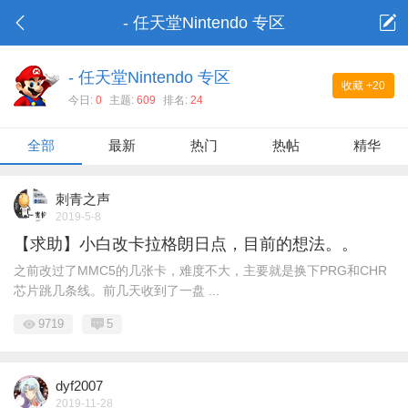
- 任天堂Nintendo 专区
- 任天堂Nintendo 专区
收藏
+20
今日:
0
主题:
609
排名:
24
全部
最新
热门
热帖
精华
刺青之声
2019-5-8
【求助】小白改卡拉格朗日点，目前的想法。。
之前改过了MMC5的几张卡，难度不大，主要就是换下PRG和CHR
芯片跳几条线。前几天收到了一盘 ...
9719
5
dyf2007
2019-11-28