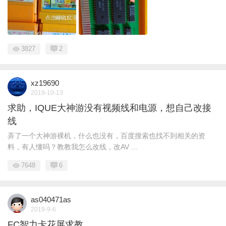
3827
2
xz19690
2019-10-13
求助，IQUE大神游没有视频线和电源，想自己改接
线
弄了一个大神游裸机，什么也没有，百度搜索也找不到相关的资
料，有人懂吗？教教我怎么改线，改AV ...
7648
6
as040471as
2019-9-6
FC智力卡花屏求教