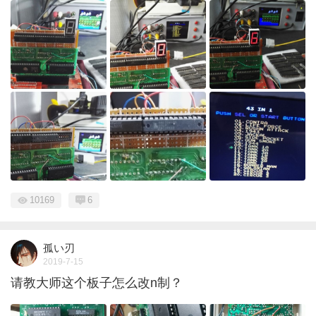
10169
6
孤い刃
2019-7-15
请教大师这个板子怎么改n制？