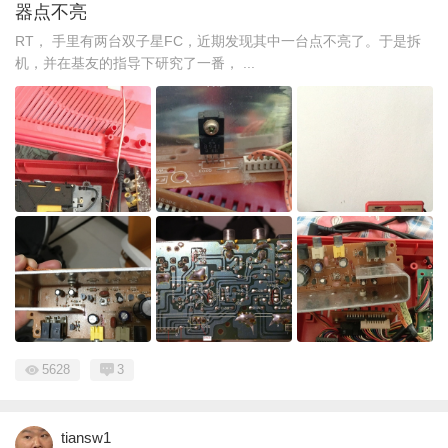
器点不亮
RT， 手里有两台双子星FC，近期发现其中一台点不亮了。于是拆
机，并在基友的指导下研究了一番， ...
5628
3
tiansw1