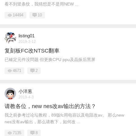
看不到竖条纹，我猜想是不是用NEW ...
14494
10
listing01
2019-3-12
复刻板FC改NTSC翻車
已確定元件没問题 但更换CPU ppu及晶振后黑屏
4671
2
小洋葱
2019-4-3
请教各位，new nes改av输出的方法？
我之前参考过论坛教程，89版fc用电容以及电阻改av。 那么new
nes没有av输出，那么请教下，如何改 ...
7135
8