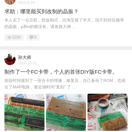
2019-8-29
求助：哪里能买到改制的晶振？
本人买了一台豆机，想改制式，但淘宝搜了半天，找不到对应频率
的晶振，p和n的都没有。请各路大神 ...
5334
6
孙大师
2016-10-31
制作了一个FC卡带，个人的首张DIY版FC卡带。
前段时间接到了一张合卡的维修，修复后，自己备份了ROM，也画
出了MAP电路，最近抽时间"复刻" 了 ...