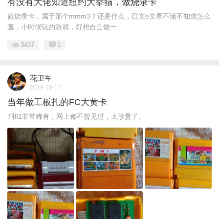
有没有大佬知道纽约大拳猫，做烧录卡
做烧录卡，属于那个mmm3？还是什么，日文e文看不懂不知道怎么
查，小时候玩的游戏，好想自己做一 ...
3437
1
花卫军
2019-10-17
当年做工板扎的FC大黄卡
7和1非常稀有，网上都不曾见过，太珍贵了。