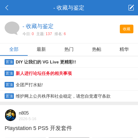
- 收藏与鉴定
- 收藏与鉴定
收藏
今日:
0
主题:
137
排名:
6
全部
最新
热门
热帖
精华
DIY 让我们的 VG Live 更精彩!!
置顶
新人进行论坛任务的相关事项
置顶
全团严打水贴!
置顶
维护网上公共秩序和社会稳定，请您自觉遵守条款
置顶
n805
2026-5-16
Playstation 5 PS5 开发套件