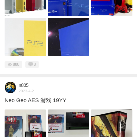
888
8
n805
2023-4-2
Neo Geo AES 游戏 19YY