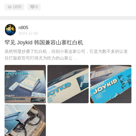
1830
8
n805
2024-12-30
罕见 Joykid 韩国兼容山寨红白机
虽然明显抄袭了红白机，但别小看这家公司，它是为数不多的让老
任打版权官司打得尤为吃力的山寨公 ...