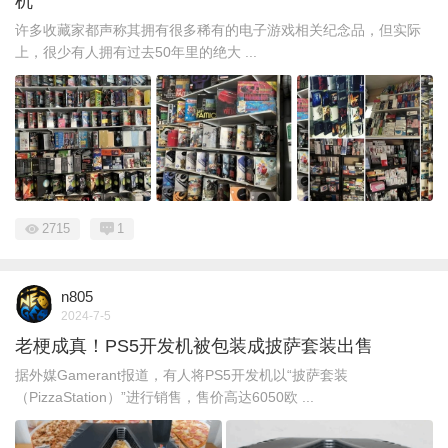
机
许多收藏家都声称其拥有很多稀有的电子游戏相关纪念品，但实际
上，很少有人拥有过去50年里的绝大 ...
2715
1
n805
2024-7-5
老梗成真！PS5开发机被包装成披萨套装出售
据外媒Gamerant报道，有人将PS5开发机以“披萨套装
（PizzaStation）”进行销售，售价高达6050欧 ...