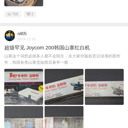
768
2
n805
2024-12-30
超级罕见 Joycom 200韩国山寨红白机
山寨这个词想必很多人都不会陌生，在大家对版权意识淡薄的那些
年，韩国各类山寨货如雨后春笋一般 ...